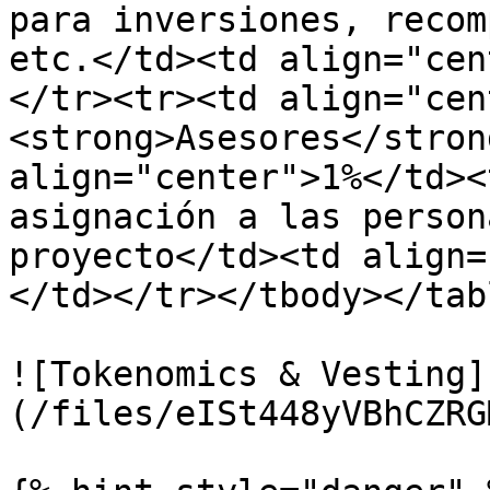
para inversiones, recom
etc.</td><td align="cen
</tr><tr><td align="cen
<strong>Asesores</stron
align="center">1%</td><
asignación a las person
proyecto</td><td align=
</td></tr></tbody></tabl
![Tokenomics & Vesting]
(/files/eISt448yVBhCZRG