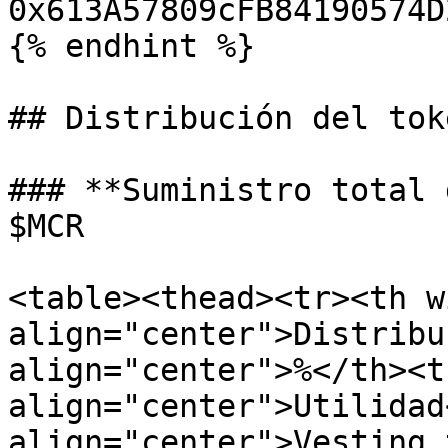
0x613A57809cFB84190574D
{% endhint %}

## Distribución del toke
### **Suministro total 
$MCR

<table><thead><tr><th w
align="center">Distribu
align="center">%</th><t
align="center">Utilidad
align="center">Vesting 